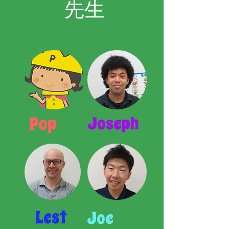
​先生
Pop
Joseph
Lest
Joe