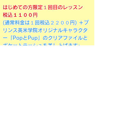
はじめての方限定１回目のレッスン
税込
１１００円
(通常料金は１回税込２２００円) ＋プ
リンス英米学院オリジナルキャラクタ
ー「PopとPup」のクリアファイルと
ポケットテッシュを差し上げます♪
（数に限りがございます）
​2回目以降
回数券 ５レッスン＋１レッスン無料
券 税込１１０００円（使用期限：購
入から１年間）
もしくは １回ごとのお支払い １回
税込２２００円
お支払い方法：コンビニ払込用紙をス