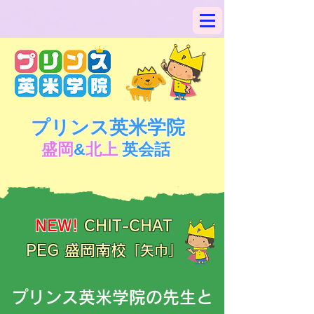
プリンス英米学院
盛岡
&
北上
英会話
NEW!
CHIT-
CHAT
PEG 盛岡南校
「矢巾」
プリンス英米学院の先生と