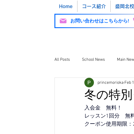
Home
コース紹介
盛岡北
お問い合わせはこちらから!
All Posts
School News
Main Ne
princemorioka
Feb 
Ekimae School News
冬の特別
入会金　無料！
レッスン1回分　無
クーポン使用期限：2