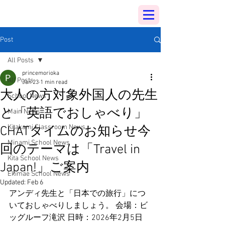
Post
All Posts
princemorioka
All Posts
Jan 23
1 min read
大人の方対象外国人の先生
School News
と「英語でおしゃべり」
Main News
Kitakami Classroom News
CHATタイムのお知らせ今
Minami School News
回のテーマは「Travel in
Kita School News
Japan!」ご案内
Ekimae School News
Updated:
Feb 6
アンディ先生と「日本での旅行」につ
いておしゃべりしましょう。 会場：ビ
ッグルーフ滝沢 日時：2026年2月5日 