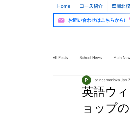
Home
コース紹介
盛岡北
お問い合わせはこちらから!
All Posts
School News
Main Ne
princemorioka
Jan 
Ekimae School News
英語ウィ
ョップの