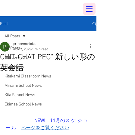
Post
All Posts
princemorioka
All Posts
Nov 7, 2025
1 min read
CHIT-CHAT PEG" 新しい形の
School News
英会話
Main News
Kitakami Classroom News
プリンス英米学院では、今年から初め
てとなる大人の方を対象としたテキス
Minami School News
トを使用しない、カジュアルな英会話
Kita School News
レッスンを実施いたします。お茶を飲
Ekimae School News
みながら、英語が母国語の外国人の先
生と、「chat-チャット=おしゃべり」
しませんか？
NEW!　11
月のス ケ ジ ュ 
ー ル
ページをご覧ください
 。